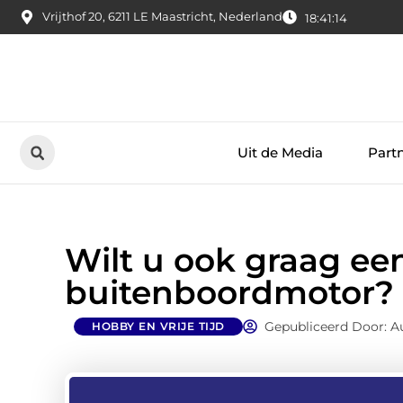
Vrijthof 20, 6211 LE Maastricht, Nederland
18:41:15
Uit de Media
Part
Wilt u ook graag e
buitenboordmotor?
Gepubliceerd Door: A
HOBBY EN VRIJE TIJD