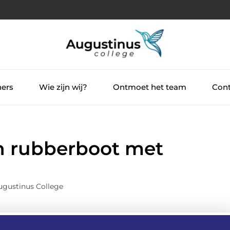
ners
Wie zijn wij?
Ontmoet het team
Cont
en rubberboot met
ugustinus College