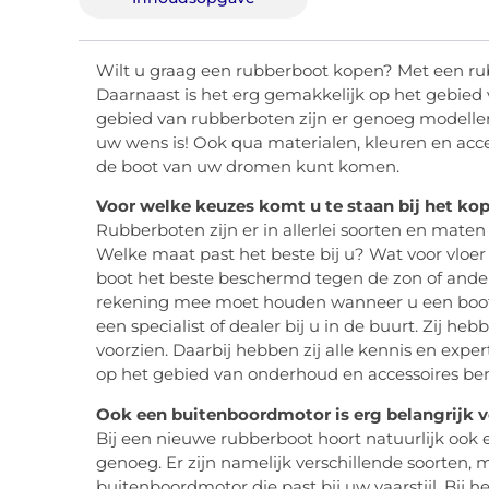
Wilt u graag een rubberboot kopen? Met een rub
Daarnaast is het erg gemakkelijk op het gebied 
gebied van rubberboten zijn er genoeg modellen
uw wens is! Ook qua materialen, kleuren en acce
de boot van uw dromen kunt komen.
Voor welke keuzes komt u te staan bij het ko
Rubberboten zijn er in allerlei soorten en maten 
Welke maat past het beste bij u? Wat voor vloer
boot het beste beschermd tegen de zon of andere
rekening mee moet houden wanneer u een boot g
een specialist of dealer bij u in de buurt. Zij h
voorzien. Daarbij hebben zij alle kennis en expe
op het gebied van onderhoud en accessoires bent
Ook een buitenboordmotor is erg belangrijk v
Bij een nieuwe rubberboot hoort natuurlijk ook 
genoeg. Er zijn namelijk verschillende soorten,
buitenboordmotor die past bij uw vaarstijl. Bij