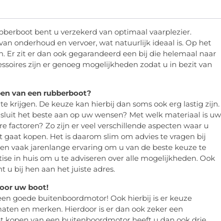
berboot bent u verzekerd van optimaal vaarplezier.
van onderhoud en vervoer, wat natuurlijk ideaal is. Op het
. Er zit er dan ook gegarandeerd een bij die helemaal naar
ssoires zijn er genoeg mogelijkheden zodat u in bezit van
pen van een rubberboot?
te krijgen. De keuze kan hierbij dan soms ook erg lastig zijn.
 sluit het beste aan op uw wensen? Met welk materiaal is uw
 factoren? Zo zijn er veel verschillende aspecten waar u
aat kopen. Het is daarom slim om advies te vragen bij
ebben vaak jarenlange ervaring om u van de beste keuze te
rtise in huis om u te adviseren over alle mogelijkheden. Ook
 u bij hen aan het juiste adres.
oor uw boot!
een goede buitenboordmotor! Ook hierbij is er keuze
 maten en merken. Hierdoor is er dan ook zeker een
 het kopen van een buitenboordmotor heeft u dan ook drie