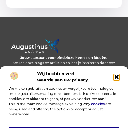
Jouw startpunt voor eindeloze kennis en ideeën.
Verken onze blogs en artikelen en laat je inspireren door een
wereld vol inzichten.
Wij hechten veel
Bericht categorie
waarde aan uw privacy.
We maken gebruik van cookies en vergelijkbare technologieën
om de gebruikerservaring te verbeteren. Klik op 'Accepteer alle
cookies' om akkoord te gaan, of pas uw voorkeuren aan."
Onze informatie
This is the main cookie message explaining why
cookies
are
being used and offering the options to accept or adjust
Nederlandse linkbuilding: bouwen aan online autoriteit in eigen taal
Hoe kan ik geld verdienen met mijn website? Eerlijk, praktisch en zonder loze beloftes
preferences.