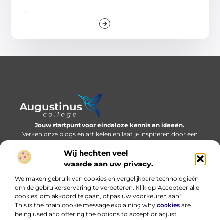
...
Jouw startpunt voor eindeloze kennis en ideeën.
Verken onze blogs en artikelen en laat je inspireren door een
wereld vol inzichten.
Wij hechten veel
Bericht categorie
waarde aan uw privacy.
We maken gebruik van cookies en vergelijkbare technologieën
om de gebruikerservaring te verbeteren. Klik op 'Accepteer alle
cookies' om akkoord te gaan, of pas uw voorkeuren aan."
Onze informatie
This is the main cookie message explaining why
cookies
are
being used and offering the options to accept or adjust
Nederlandse linkbuilding: bouwen aan online autoriteit in eigen taal
Hoe kan ik geld verdienen met mijn website? Eerlijk, praktisch en zonder loze beloftes