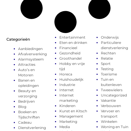
Entertainment
Onderwijs
Categorieën
Eten en drinken
Particuliere
Financieel
dienstverlening
Aanbiedingen
Gezondheid
Rechten
Afvalverwerking
Groothandel
Relatie
Alarmsysteem
Hobby en vrije
Sport
Attracties
tijd
Testing
Auto’s en
Horeca
Toerisme
Motoren
Huishoudelijk
Tuin en
Banen en
Industrie
buitenleven
opleidingen
Internet
Tweewielers
Beauty en
Internet
Uncategorized
verzorging
marketing
Vakantie
Bedrijven
Kinderen
Verbouwen
Blog
Kunst en Kitsch
Vervoer en
Boeken en
Management
transport
Tijdschriften
Marketing
Winkelen
Cadeau
Media
Woning en Tuin
Dienstverlening