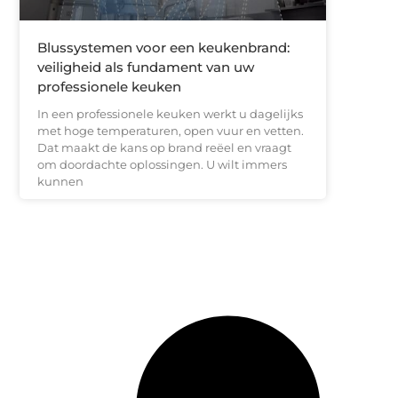
Blussystemen voor een keukenbrand:
veiligheid als fundament van uw
professionele keuken
In een professionele keuken werkt u dagelijks
met hoge temperaturen, open vuur en vetten.
Dat maakt de kans op brand reëel en vraagt
om doordachte oplossingen. U wilt immers
kunnen