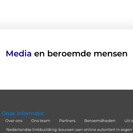
Media
en beroemde mensen
Onze informatie
Over ons
Ons team
Partners
Beroemdheden
Uit 
Nederlandse linkbuilding: bouwen aan online autoriteit in eigen 