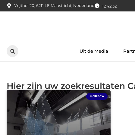
Vrijthof 20, 6211 LE Maastricht, Nederland
12:42:33
Uit de Media
Part
Hier zijn uw zoekresultaten C
HORECA