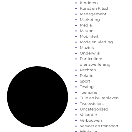
Kinderen
Kunst en Kitsch
Management
Marketing
Media
Meubels
Mobiliteit
Mode en Kleding
Muziek
Onderwijs
Particuliere
dienstverlening
Rechten
Relatie
Sport
Testing
Toerisme
Tuin en buitenleven
Tweewielers
Uncategorized
Vakantie
Verbouwen
Vervoer en transport
Winkelen