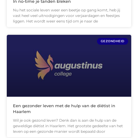
In no-time je tanden bleken
Nu het sociale leven weer een beetje op gang komt, heb jij
vast heel veel uitnodigingen voor verjaardagen en feestjes
liggen. Het wordt weer eens tijd om je naar de
GEZONDHEID
Een gezonder leven met de hulp van de diëtist in
Haarlem
Wil je ook gezond leven? Denk dan is aan de hulp van de
geweldige diëtist in Haarlem. Het grootste gedeelte van het
leven op een gezonde manier wordt bepaald door