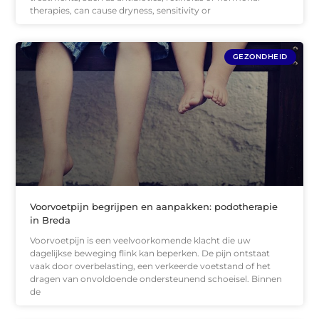
therapies, can cause dryness, sensitivity or
GEZONDHEID
Voorvoetpijn begrijpen en aanpakken: podotherapie
in Breda
Voorvoetpijn is een veelvoorkomende klacht die uw
dagelijkse beweging flink kan beperken. De pijn ontstaat
vaak door overbelasting, een verkeerde voetstand of het
dragen van onvoldoende ondersteunend schoeisel. Binnen
de