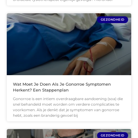
GEZONDHEID
Wat Moet Je Doen Als Je Gonorroe Symptomen
Herkent? Een Stappenplan
Gonorroe is een intiem overdraagbare aandoening (soa) die
snel behandeld moet worden om verdere complicaties te
voorkomen. Als je denkt dat je symptomen van gonorroe
hebt, zoals een branderig gevoel bij
GEZONDHEID