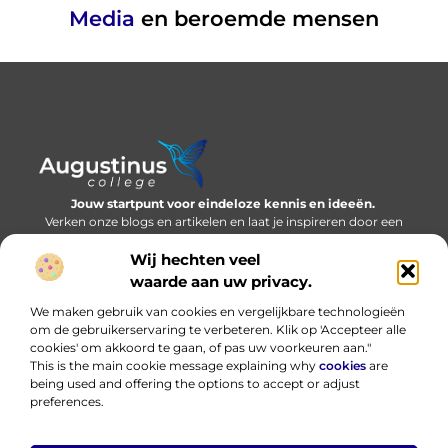
Media
en beroemde mensen
Jouw startpunt voor eindeloze kennis en ideeën.
Verken onze blogs en artikelen en laat je inspireren door een
wereld vol inzichten.
Wij hechten veel
Bericht categorie
waarde aan uw privacy.
We maken gebruik van cookies en vergelijkbare technologieën
om de gebruikerservaring te verbeteren. Klik op 'Accepteer alle
cookies' om akkoord te gaan, of pas uw voorkeuren aan."
Onze informatie
This is the main cookie message explaining why
cookies
are
being used and offering the options to accept or adjust
Nederlandse linkbuilding: bouwen aan online autoriteit in eigen taal
Hoe kan ik geld verdienen met mijn website? Eerlijk, praktisch en zonder loze beloftes
preferences.