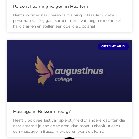
Personal training volgen in Haarlem
Bent u opzoek naar personal training in Haarlem, deze
personal training gaat samen met u van begin tot eind kei
hard trainen en stellen een doel die u zo snel
GEZONDHEID
Massage in Bussum nodig?
Heeft u ook veel last van spierstijfheid of andere klachten die
gerelateerd zijn aan de spieren, dan moet u absoluut eens
een massage in Bussum proberen want dit kan u