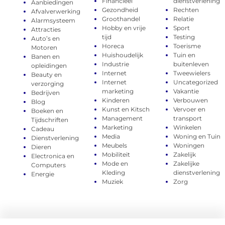
Financieel
dienstverlening
Aanbiedingen
Gezondheid
Rechten
Afvalverwerking
Groothandel
Relatie
Alarmsysteem
Hobby en vrije
Sport
Attracties
tijd
Testing
Auto’s en
Horeca
Toerisme
Motoren
Huishoudelijk
Tuin en
Banen en
Industrie
buitenleven
opleidingen
Internet
Tweewielers
Beauty en
Internet
Uncategorized
verzorging
marketing
Vakantie
Bedrijven
Kinderen
Verbouwen
Blog
Kunst en Kitsch
Vervoer en
Boeken en
Management
transport
Tijdschriften
Marketing
Winkelen
Cadeau
Media
Woning en Tuin
Dienstverlening
Meubels
Woningen
Dieren
Mobiliteit
Zakelijk
Electronica en
Mode en
Zakelijke
Computers
Kleding
dienstverlening
Energie
Muziek
Zorg