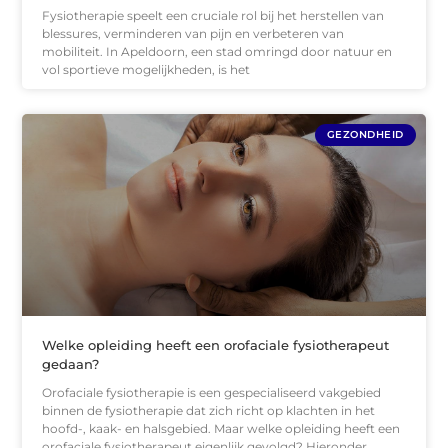
Fysiotherapie speelt een cruciale rol bij het herstellen van
blessures, verminderen van pijn en verbeteren van
mobiliteit. In Apeldoorn, een stad omringd door natuur en
vol sportieve mogelijkheden, is het
GEZONDHEID
Welke opleiding heeft een orofaciale fysiotherapeut
gedaan?
Orofaciale fysiotherapie is een gespecialiseerd vakgebied
binnen de fysiotherapie dat zich richt op klachten in het
hoofd-, kaak- en halsgebied. Maar welke opleiding heeft een
orofaciale fysiotherapeut eigenlijk gevolgd? Hieronder