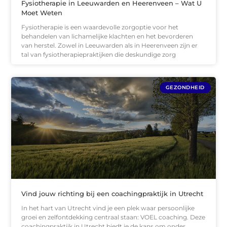
Fysiotherapie in Leeuwarden en Heerenveen – Wat U
Moet Weten
Fysiotherapie is een waardevolle zorgoptie voor het
behandelen van lichamelijke klachten en het bevorderen
van herstel. Zowel in Leeuwarden als in Heerenveen zijn er
tal van fysiotherapiepraktijken die deskundige zorg
GEZONDHEID
Vind jouw richting bij een coachingpraktijk in Utrecht
In het hart van Utrecht vind je een plek waar persoonlijke
groei en zelfontdekking centraal staan: VOEL coaching. Deze
coachingpraktijk in Utrecht biedt je de kans om onder