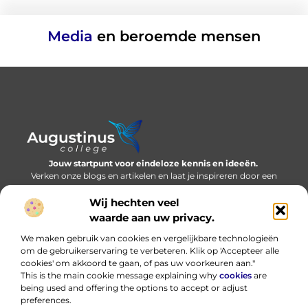
Media
en beroemde mensen
Jouw startpunt voor eindeloze kennis en ideeën.
Verken onze blogs en artikelen en laat je inspireren door een
wereld vol inzichten.
Wij hechten veel
Bericht categorie
waarde aan uw privacy.
We maken gebruik van cookies en vergelijkbare technologieën
om de gebruikerservaring te verbeteren. Klik op 'Accepteer alle
cookies' om akkoord te gaan, of pas uw voorkeuren aan."
Onze informatie
This is the main cookie message explaining why
cookies
are
being used and offering the options to accept or adjust
Nederlandse linkbuilding: bouwen aan online autoriteit in eigen taal
Hoe kan ik geld verdienen met mijn website? Eerlijk, praktisch en zonder loze beloftes
preferences.