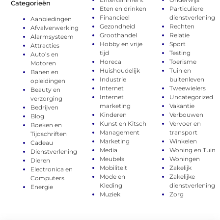
Categorieën
Eten en drinken
Particuliere
Financieel
dienstverlening
Aanbiedingen
Gezondheid
Rechten
Afvalverwerking
Groothandel
Relatie
Alarmsysteem
Hobby en vrije
Sport
Attracties
tijd
Testing
Auto’s en
Horeca
Toerisme
Motoren
Huishoudelijk
Tuin en
Banen en
Industrie
buitenleven
opleidingen
Internet
Tweewielers
Beauty en
Internet
Uncategorized
verzorging
marketing
Vakantie
Bedrijven
Kinderen
Verbouwen
Blog
Kunst en Kitsch
Vervoer en
Boeken en
Management
transport
Tijdschriften
Marketing
Winkelen
Cadeau
Media
Woning en Tuin
Dienstverlening
Meubels
Woningen
Dieren
Mobiliteit
Zakelijk
Electronica en
Mode en
Zakelijke
Computers
Kleding
dienstverlening
Energie
Muziek
Zorg