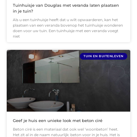
Tuinhuisje van Douglas met veranda laten plaatsen
in je tuin?
Als u een tuinhuisje heeft dat u wilt opwaarderen, kan het
plaatsen van een veranda bovenop het tuinhuisje wonderen
doen voor uw tuin. Een tuinhuisje met een veranda voegt
niet
TUIN EN BUITENLEVEN
Geef je huis een unieke look met beton ciré
Beton ciré is een materiaal dat ook wel ‘woonbeton’ heet.
Het zit al in de naam natuurlijk: beton voor in je huis. Het is