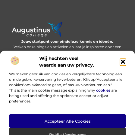
Jouw startpunt voor eindeloze kennis en ideeën.
Verken onze blogs en artikelen en laat je inspireren door een
wereld vol inzichten.
Wij hechten veel
Bericht categorie
waarde aan uw privacy.
We maken gebruik van cookies en vergelijkbare technologieën
om de gebruikerservaring te verbeteren. Klik op 'Accepteer alle
cookies' om akkoord te gaan, of pas uw voorkeuren aan."
Onze informatie
This is the main cookie message explaining why
cookies
are
being used and offering the options to accept or adjust
Nederlandse linkbuilding: bouwen aan online autoriteit in eigen taal
Hoe kan ik geld verdienen met mijn website? Eerlijk, praktisch en zonder loze beloftes
preferences.
Accepteer Alle Cookies
Website index
Cookiebeleid (EU)
@2025 www.augustinus-college.nl. All Right Reserved.
Bekijk Voorkeuren