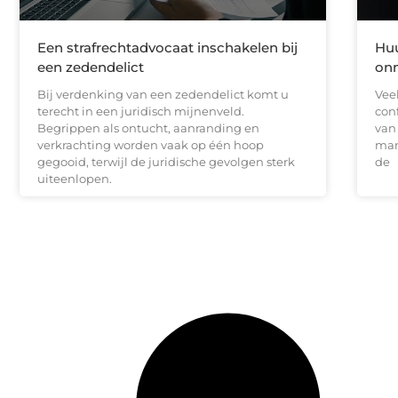
Een strafrechtadvocaat inschakelen bij
Huu
een zedendelict
onm
Bij verdenking van een zedendelict komt u
Vee
terecht in een juridisch mijnenveld.
con
Begrippen als ontucht, aanranding en
van
verkrachting worden vaak op één hoop
man
gegooid, terwijl de juridische gevolgen sterk
de
uiteenlopen.