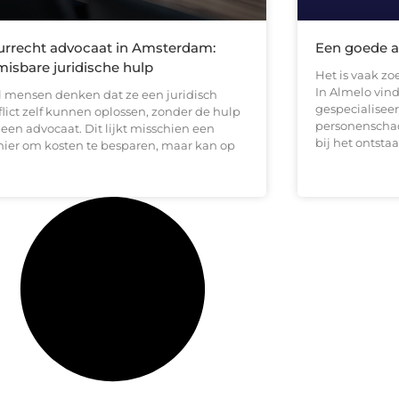
rrecht advocaat in Amsterdam:
Een goede a
isbare juridische hulp
Het is vaak z
In Almelo vind
l mensen denken dat ze een juridisch
gespecialiseer
flict zelf kunnen oplossen, zonder de hulp
personenschade
 een advocaat. Dit lijkt misschien een
bij het ontsta
ier om kosten te besparen, maar kan op