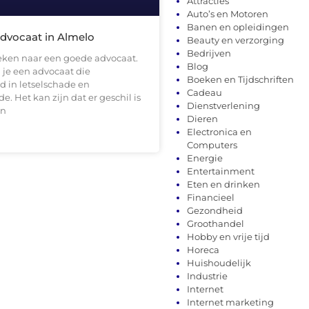
Attracties
Auto’s en Motoren
Banen en opleidingen
dvocaat in Almelo
Beauty en verzorging
Bedrijven
oeken naar een goede advocaat.
Blog
 je een advocaat die
Boeken en Tijdschriften
d in letselschade en
Cadeau
. Het kan zijn dat er geschil is
Dienstverlening
an
Dieren
Electronica en
Computers
Energie
Entertainment
Eten en drinken
Financieel
Gezondheid
Groothandel
Hobby en vrije tijd
Horeca
Huishoudelijk
Industrie
Internet
Internet marketing