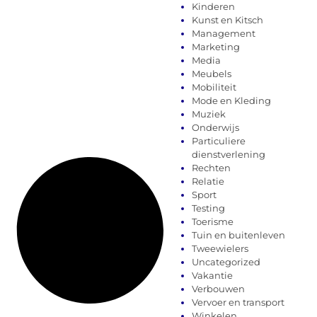
Kinderen
Kunst en Kitsch
Management
Marketing
Media
Meubels
Mobiliteit
Mode en Kleding
Muziek
Onderwijs
Particuliere
dienstverlening
Rechten
Relatie
Sport
Testing
Toerisme
Tuin en buitenleven
Tweewielers
Uncategorized
Vakantie
Verbouwen
Vervoer en transport
Winkelen