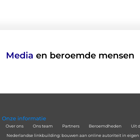
Media
en beroemde mensen
Onze informatie
Over ons
Ons team
Partners
Beroemdheden
Uit 
Nederlandse linkbuilding: bouwen aan online autoriteit in eigen 