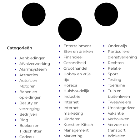
Entertainment
Onderwijs
Categorieën
Eten en drinken
Particuliere
Financieel
dienstverlening
Aanbiedingen
Gezondheid
Rechten
Afvalverwerking
Groothandel
Relatie
Alarmsysteem
Hobby en vrije
Sport
Attracties
tijd
Testing
Auto’s en
Horeca
Toerisme
Motoren
Huishoudelijk
Tuin en
Banen en
Industrie
buitenleven
opleidingen
Internet
Tweewielers
Beauty en
Internet
Uncategorized
verzorging
marketing
Vakantie
Bedrijven
Kinderen
Verbouwen
Blog
Kunst en Kitsch
Vervoer en
Boeken en
Management
transport
Tijdschriften
Marketing
Winkelen
Cadeau