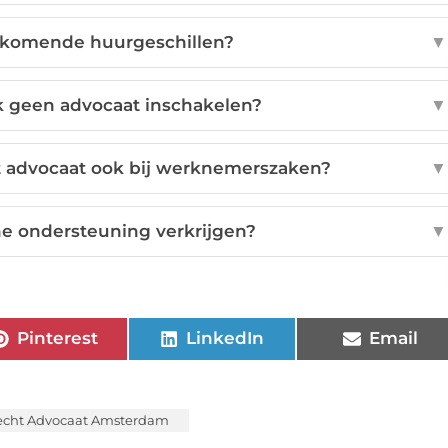
orkomende huurgeschillen?
▼
ik geen advocaat inschakelen?
▼
 advocaat ook bij werknemerszaken?
▼
he ondersteuning verkrijgen?
▼
Pinterest
LinkedIn
Email
echt Advocaat Amsterdam