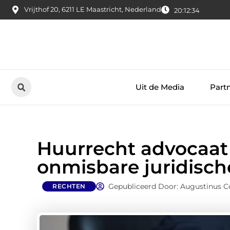
Vrijthof 20, 6211 LE Maastricht, Nederland
20:12:34
Uit de Media
Part
Huurrecht advocaat
onmisbare juridisch
Gepubliceerd Door: Augustinus C
RECHTEN