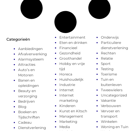
Entertainment
Onderwijs
Categorieën
Eten en drinken
Particuliere
Financieel
dienstverlening
Aanbiedingen
Gezondheid
Rechten
Afvalverwerking
Groothandel
Relatie
Alarmsysteem
Hobby en vrije
Sport
Attracties
tijd
Testing
Auto’s en
Horeca
Toerisme
Motoren
Huishoudelijk
Tuin en
Banen en
Industrie
buitenleven
opleidingen
Internet
Tweewielers
Beauty en
Internet
Uncategorized
verzorging
marketing
Vakantie
Bedrijven
Kinderen
Verbouwen
Blog
Kunst en Kitsch
Vervoer en
Boeken en
Management
transport
Tijdschriften
Marketing
Winkelen
Cadeau
Media
Woning en Tuin
Dienstverlening