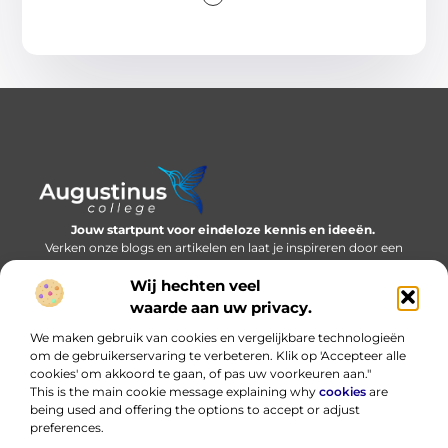
Jouw startpunt voor eindeloze kennis en ideeën.
Verken onze blogs en artikelen en laat je inspireren door een
wereld vol inzichten.
Wij hechten veel
Bericht categorie
waarde aan uw privacy.
We maken gebruik van cookies en vergelijkbare technologieën
om de gebruikerservaring te verbeteren. Klik op 'Accepteer alle
cookies' om akkoord te gaan, of pas uw voorkeuren aan."
Onze informatie
This is the main cookie message explaining why
cookies
are
being used and offering the options to accept or adjust
Nederlandse linkbuilding: bouwen aan online autoriteit in eigen taal
Hoe kan ik geld verdienen met mijn website? Eerlijk, praktisch en zonder loze beloftes
preferences.