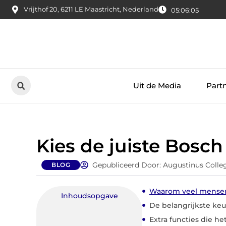
Vrijthof 20, 6211 LE Maastricht, Nederland
05:06:06
Uit de Media
Part
Kies de juiste Bos
Gepubliceerd Door: Augustinus Colle
BLOG
Waarom veel mensen
Inhoudsopgave
De belangrijkste keu
Extra functies die h