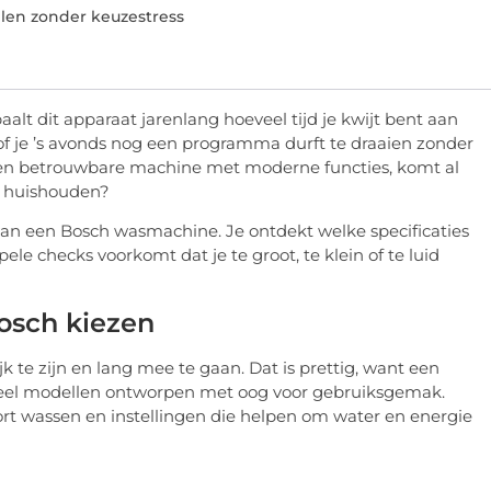
llen zonder keuzestress
lt dit apparaat jarenlang hoeveel tijd je kwijt bent aan
of je ’s avonds nog een programma durft te draaien zonder
r een betrouwbare machine met moderne functies, komt al
uw huishouden?
zen van een Bosch wasmachine. Je ontdekt welke specificaties
le checks voorkomt dat je te groot, te klein of te luid
osch kiezen
te zijn en lang mee te gaan. Dat is prettig, want een
 veel modellen ontworpen met oog voor gebruiksgemak.
ort wassen en instellingen die helpen om water en energie