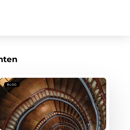
hten
BLOG