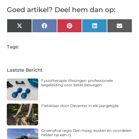
Goed artikel? Deel hem dan op:
X
Facebook
Pinterest
LinkedIn
Email
(Twitter)
Tags:
Laatste Bericht
Fysiotherapie Vlissingen: professionele
begeleiding voor beter bewegen
Fietsklaar door Deventer in elk jaargetijde
Groenafval regio Den Haag: kosten en voordelen
helder op een rij