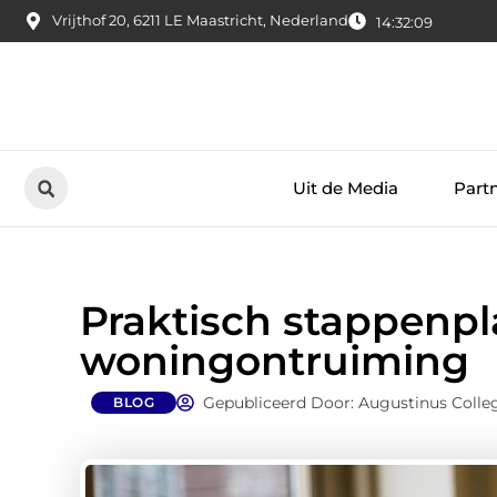
Vrijthof 20, 6211 LE Maastricht, Nederland
14:32:10
Uit de Media
Part
Praktisch stappenpl
woningontruiming
Gepubliceerd Door: Augustinus Colle
BLOG