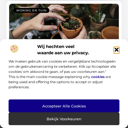
WONING EN TUIN
Wij hechten veel
waarde aan uw privacy.
De ultieme gids voor huis & tuin zonder
We maken gebruik van cookies en vergelijkbare technologieën
gedoe
om de gebruikerservaring te verbeteren. Klik op 'Accepteer alle
cookies' om akkoord te gaan, of pas uw voorkeuren aan."
In deze gids leer je hoe je je huis en tuin stap voor stap
This is the main cookie message explaining why
cookies
are
aanpakt
being used and offering the options to accept or adjust
preferences.
...
Accepteer Alle Cookies
Bekijk Voorkeuren