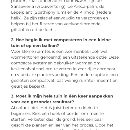
planten, zoals onderzocht door NASA, zijn de
Sansevieria (vrouwentong), de Areca-palm, de
Lepelplant (Spathiphyllum) en de Klimop (Hedera
helix). Ze zijn relatief eenvoudig te verzorgen en
helpen bij het filteren van veelvoorkomende
gifstoffen uit de lucht.
2. Hoe begin ik met composteren in een kleine
tuin of op een balkon?
Voor kleine ruimtes is een wormenbak (ook wel
wormentoren genoemd) een uitstekende optie. Deze
compacte systemen gebruiken wormen om
keukenafval snel om te zetten in zeer rijke compost
en vloeibare plantenvoeding. Een andere optie is een
gesloten compostvat, dat weinig ruimte inneemt en
geurtjes beperkt.
3. Moet ik mijn hele tuin in één keer aanpakken
voor een gezonder resultaat?
Absoluut niet. Het is juist beter om klein te
beginnen. Kies één hoek of border om mee te
starten. Verbeter daar de grond, kies een paar
geschikte planten en leer van het proces. Door het