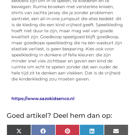
bedoeld zijn om in te spelen, te kliederen en te
bewegen. Ruime broeken met versterkte knieën,
shirts van zachte jersey die je zonder problemen
aantrekt, een all-in-one jumpsuit die alles bedekt: dit
is de kleding die een kind vrijheid geeft. Speelkleding
hoeft niet duur te zijn, maar mag wel van goede
kwaliteit zijn. Goedkoop speelgoed blijft goedkoop,
maar goedkope speelkleding die na één wasburt zijn
elastiek verliest, is geen besparing. Kies ook voor
speelkleding in donkere of felle kleuren: die zijn
minder snel vies zichtbaar en geven een kind de
ruimte om echt te spelen zonder dat een ouder de
hele tijd zit te denken aan vlekken. Dat is de vrijheid
die kinderkleding zou moeten geven.
https://www.sazokidsenco.nl
Goed artikel? Deel hem dan op:
X
Facebook
Pinterest
LinkedIn
Email