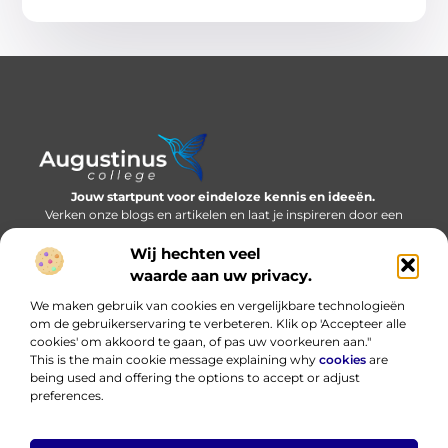
Jouw startpunt voor eindeloze kennis en ideeën.
Verken onze blogs en artikelen en laat je inspireren door een
wereld vol inzichten.
Wij hechten veel
Bericht categorie
waarde aan uw privacy.
We maken gebruik van cookies en vergelijkbare technologieën
om de gebruikerservaring te verbeteren. Klik op 'Accepteer alle
cookies' om akkoord te gaan, of pas uw voorkeuren aan."
Onze informatie
This is the main cookie message explaining why
cookies
are
being used and offering the options to accept or adjust
Nederlandse linkbuilding: bouwen aan online autoriteit in eigen taal
Hoe kan ik geld verdienen met mijn website? Eerlijk, praktisch en zonder loze beloftes
preferences.