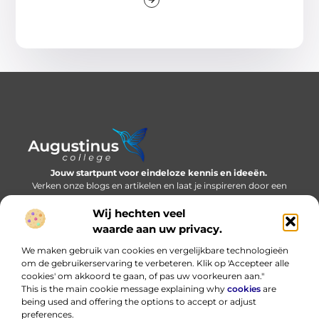
Jouw startpunt voor eindeloze kennis en ideeën.
Verken onze blogs en artikelen en laat je inspireren door een
wereld vol inzichten.
Wij hechten veel
Bericht categorie
waarde aan uw privacy.
We maken gebruik van cookies en vergelijkbare technologieën
om de gebruikerservaring te verbeteren. Klik op 'Accepteer alle
cookies' om akkoord te gaan, of pas uw voorkeuren aan."
Onze informatie
This is the main cookie message explaining why
cookies
are
being used and offering the options to accept or adjust
Nederlandse linkbuilding: bouwen aan online autoriteit in eigen taal
Hoe kan ik geld verdienen met mijn website? Eerlijk, praktisch en zonder loze beloftes
preferences.