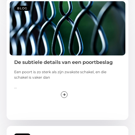
BLOG
De subtiele details van een poortbeslag
Een poort is zo sterk als zijn zwakste schakel, en die
schakel is vaker dan
...