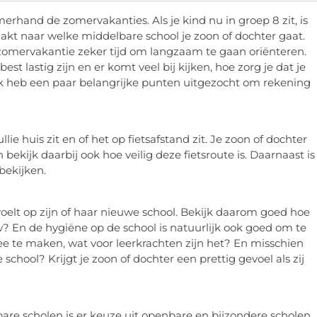
hand de zomervakanties. Als je kind nu in groep 8 zit, is
akt naar welke middelbare school je zoon of dochter gaat.
 zomervakantie zeker tijd om langzaam te gaan oriënteren.
t lastig zijn en er komt veel bij kijken, hoe zorg je dat je
 Ik heb een paar belangrijke punten uitgezocht om rekening
llie huis zit en of het op fietsafstand zit. Je zoon of dochter
n bekijk daarbij ook hoe veilig deze fietsroute is. Daarnaast is
bekijken.
g voelt op zijn of haar nieuwe school. Bekijk daarom goed hoe
w? En de hygiëne op de school is natuurlijk ook goed om te
ee te maken, wat voor leerkrachten zijn het? En misschien
e school? Krijgt je zoon of dochter een prettig gevoel als zij
bare scholen is er keuze uit openbare en bijzondere scholen.