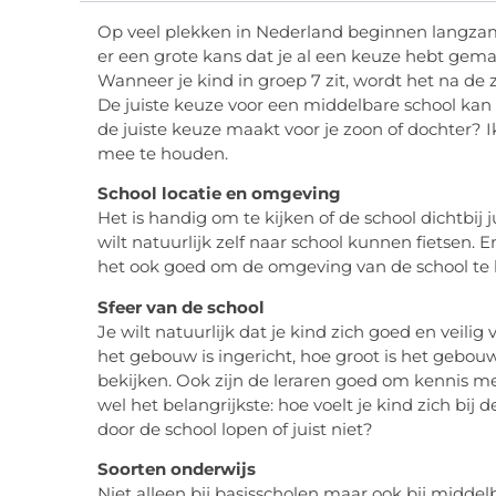
Op veel plekken in Nederland beginnen langzamer
er een grote kans dat je al een keuze hebt gema
Wanneer je kind in groep 7 zit, wordt het na de
De juiste keuze voor een middelbare school kan bes
de juiste keuze maakt voor je zoon of dochter?
mee te houden.
School locatie en omgeving
Het is handig om te kijken of de school dichtbij ju
wilt natuurlijk zelf naar school kunnen fietsen. E
het ook goed om de omgeving van de school te 
Sfeer van de school
Je wilt natuurlijk dat je kind zich goed en veili
het gebouw is ingericht, hoe groot is het gebou
bekijken. Ook zijn de leraren goed om kennis m
wel het belangrijkste: hoe voelt je kind zich bij d
door de school lopen of juist niet?
Soorten onderwijs
Niet alleen bij basisscholen maar ook bij middel