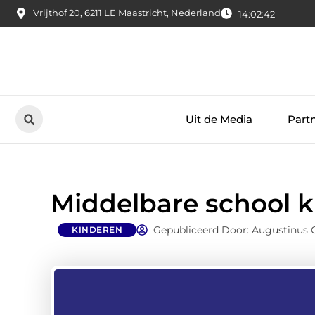
Vrijthof 20, 6211 LE Maastricht, Nederland
14:02:43
Uit de Media
Part
Middelbare school k
Gepubliceerd Door: Augustinus 
KINDEREN