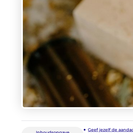
Geef jezelf de aandac
Inhoudsopgave