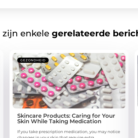
 zijn enkele
gerelateerde beric
GEZONDHEID
Skincare Products: Caring for Your
Skin While Taking Medication
If you take prescription medication, you may notice
changes in your skin that require extra