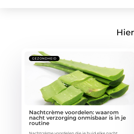
Hier
GEZONDHEID
Nachtcrème voordelen: waarom
nacht verzorging onmisbaar is in je
routine
Nachtcrème voordelen die je huid elke nacht