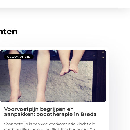
hten
GEZONDHEID
Voorvoetpijn begrijpen en
aanpakken: podotherapie in Breda
Voorvoetpijn is een veelvoorkomende klacht die
uw dagelijkse beweging flink kan beperken. De