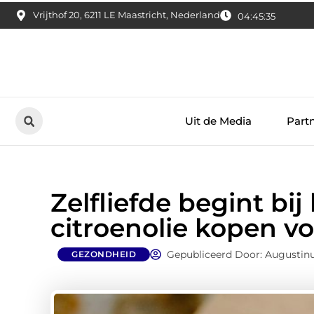
Vrijthof 20, 6211 LE Maastricht, Nederland
04:45:36
Uit de Media
Part
Zelfliefde begint bi
citroenolie kopen vo
Gepubliceerd Door: Augustinu
GEZONDHEID