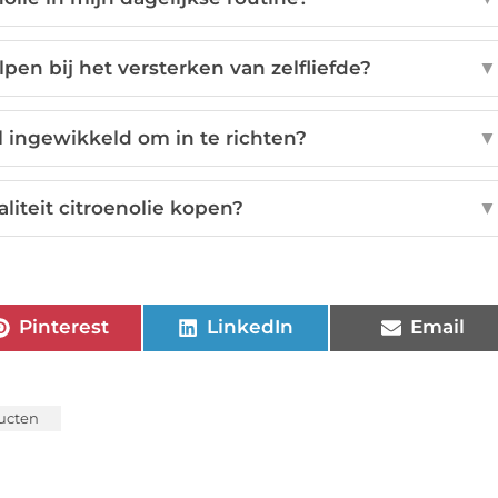
en bij het versterken van zelfliefde?
▼
el ingewikkeld om in te richten?
▼
liteit citroenolie kopen?
▼
Pinterest
LinkedIn
Email
ucten