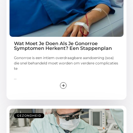
Wat Moet Je Doen Als Je Gonorroe
Symptomen Herkent? Een Stappenplan
Gonorroe is een intiem overdraagbare aandoening (soa)
die snel behandeld moet worden om verdere complicaties
te
...
GEZONDHEID