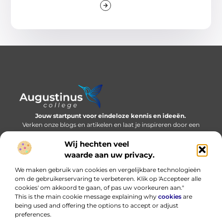
Jouw startpunt voor eindeloze kennis en ideeën.
Verken onze blogs en artikelen en laat je inspireren door een
wereld vol inzichten.
Wij hechten veel
Bericht categorie
waarde aan uw privacy.
We maken gebruik van cookies en vergelijkbare technologieën
om de gebruikerservaring te verbeteren. Klik op 'Accepteer alle
cookies' om akkoord te gaan, of pas uw voorkeuren aan."
Onze informatie
This is the main cookie message explaining why
cookies
are
being used and offering the options to accept or adjust
Nederlandse linkbuilding: bouwen aan online autoriteit in eigen taal
Hoe kan ik geld verdienen met mijn website? Eerlijk, praktisch en zonder loze beloftes
preferences.