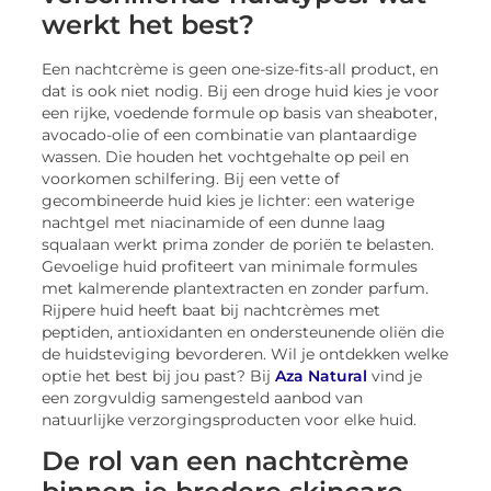
werkt het best?
Een nachtcrème is geen one-size-fits-all product, en
dat is ook niet nodig. Bij een droge huid kies je voor
een rijke, voedende formule op basis van sheaboter,
avocado-olie of een combinatie van plantaardige
wassen. Die houden het vochtgehalte op peil en
voorkomen schilfering. Bij een vette of
gecombineerde huid kies je lichter: een waterige
nachtgel met niacinamide of een dunne laag
squalaan werkt prima zonder de poriën te belasten.
Gevoelige huid profiteert van minimale formules
met kalmerende plantextracten en zonder parfum.
Rijpere huid heeft baat bij nachtcrèmes met
peptiden, antioxidanten en ondersteunende oliën die
de huidsteviging bevorderen. Wil je ontdekken welke
optie het best bij jou past? Bij
Aza Natural
vind je
een zorgvuldig samengesteld aanbod van
natuurlijke verzorgingsproducten voor elke huid.
De rol van een nachtcrème
binnen je bredere skincare