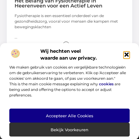
Het Belang van Fysiotherapie in
Heerenveen voor een Actief Leven
Fysiotherapie is een essentieel onderdeel van de
gezondheidszorg, vooral voor mensen die kampen met
bewegingsklachten
...
Wij hechten veel
waarde aan uw privacy.
We maken gebruik van cookies en vergelijkbare technologieën
om de gebruikerservaring te verbeteren. Klik op 'Accepteer alle
cookies' om akkoord te gaan, of pas uw voorkeuren aan."
This is the main cookie message explaining why
cookies
are
being used and offering the options to accept or adjust
preferences.
Jouw startpunt voor eindeloze kennis en ideeën.
Accepteer Alle Cookies
Verken onze blogs en artikelen en laat je inspireren door een
wereld vol inzichten.
Bekijk Voorkeuren
Bericht categorie