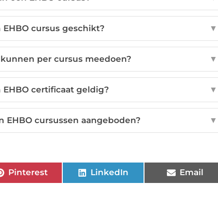
n EHBO cursus geschikt?
▼
 kunnen per cursus meedoen?
▼
n EHBO certificaat geldig?
▼
en EHBO cursussen aangeboden?
▼
Pinterest
LinkedIn
Email