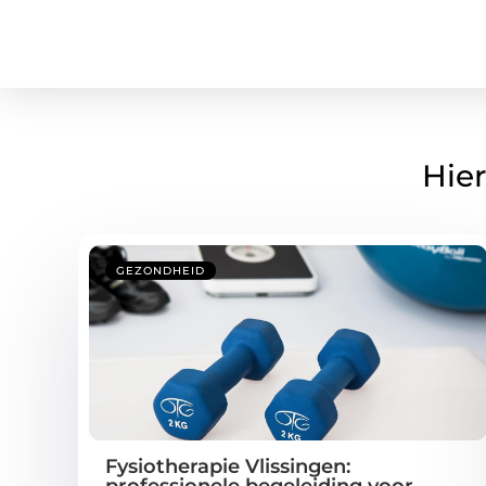
Hier
GEZONDHEID
Fysiotherapie Vlissingen:
professionele begeleiding voor