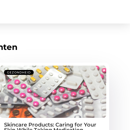
hten
GEZONDHEID
Skincare Products: Caring for Your
Skin While Taking Medication