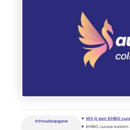
Wil jij een EHBO cur
Inhoudsopgave
EHBO cursus kosten