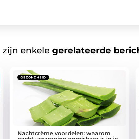
 zijn enkele
gerelateerde beric
GEZONDHEID
Nachtcrème voordelen: waarom
nacht verzorging onmisbaar is in je