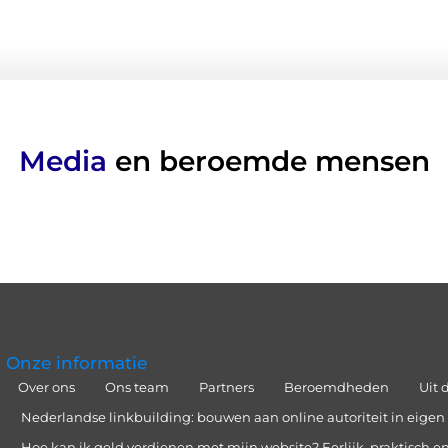
Media
en beroemde mensen
Onze informatie
Over ons
Ons team
Partners
Beroemdheden
Uit 
Nederlandse linkbuilding: bouwen aan online autoriteit in eigen 
Hoe kan ik geld verdienen met mijn website? Eerlijk, praktisch en