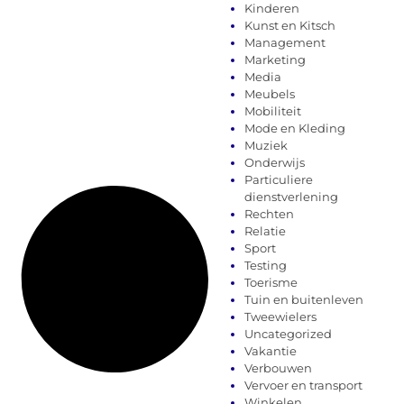
Kinderen
Kunst en Kitsch
Management
Marketing
Media
Meubels
Mobiliteit
Mode en Kleding
Muziek
Onderwijs
Particuliere
dienstverlening
Rechten
Relatie
Sport
Testing
Toerisme
Tuin en buitenleven
Tweewielers
Uncategorized
Vakantie
Verbouwen
Vervoer en transport
Winkelen