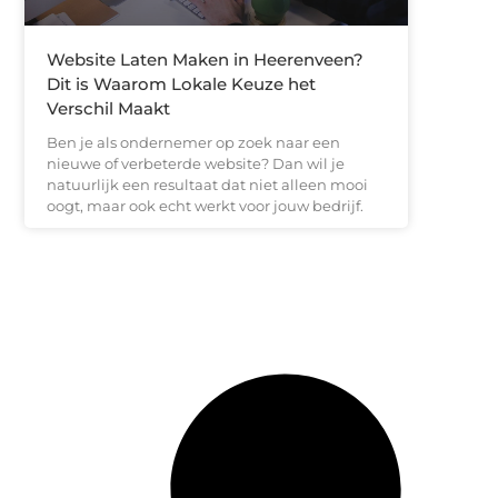
Website Laten Maken in Heerenveen?
Dit is Waarom Lokale Keuze het
Verschil Maakt
Ben je als ondernemer op zoek naar een
nieuwe of verbeterde website? Dan wil je
natuurlijk een resultaat dat niet alleen mooi
oogt, maar ook echt werkt voor jouw bedrijf.