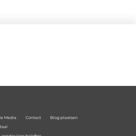
de Media
Contact
Blog plaatsen
taal
 zonder loze beloftes