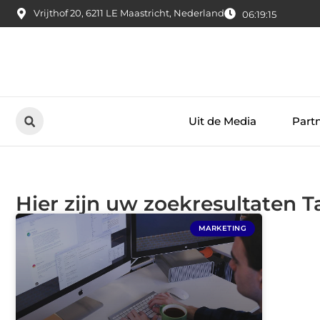
Vrijthof 20, 6211 LE Maastricht, Nederland
06:19:16
Uit de Media
Part
Hier zijn uw zoekresultaten 
MARKETING