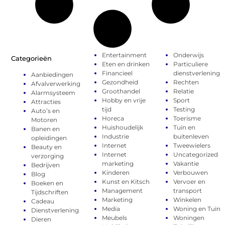
Entertainment
Onderwijs
Categorieën
Eten en drinken
Particuliere
Financieel
dienstverlening
Aanbiedingen
Gezondheid
Rechten
Afvalverwerking
Groothandel
Relatie
Alarmsysteem
Hobby en vrije
Sport
Attracties
tijd
Testing
Auto’s en
Horeca
Toerisme
Motoren
Huishoudelijk
Tuin en
Banen en
Industrie
buitenleven
opleidingen
Internet
Tweewielers
Beauty en
Internet
Uncategorized
verzorging
marketing
Vakantie
Bedrijven
Kinderen
Verbouwen
Blog
Kunst en Kitsch
Vervoer en
Boeken en
Management
transport
Tijdschriften
Marketing
Winkelen
Cadeau
Media
Woning en Tuin
Dienstverlening
Meubels
Woningen
Dieren