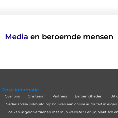
Media
en beroemde mensen
Onze informatie
Over ons
Ons team
Partners
Beroemdheden
Uit 
Nederlandse linkbuilding: bouwen aan online autoriteit in eigen 
Hoe kan ik geld verdienen met mijn website? Eerlijk, praktisch en