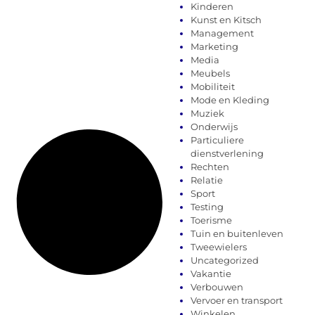
Kinderen
Kunst en Kitsch
Management
Marketing
Media
Meubels
Mobiliteit
Mode en Kleding
Muziek
Onderwijs
Particuliere
dienstverlening
Rechten
Relatie
Sport
Testing
Toerisme
Tuin en buitenleven
Tweewielers
Uncategorized
Vakantie
Verbouwen
Vervoer en transport
Winkelen