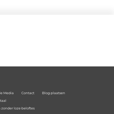
de Media
Contact
Blog plaatsen
taal
 zonder loze beloftes