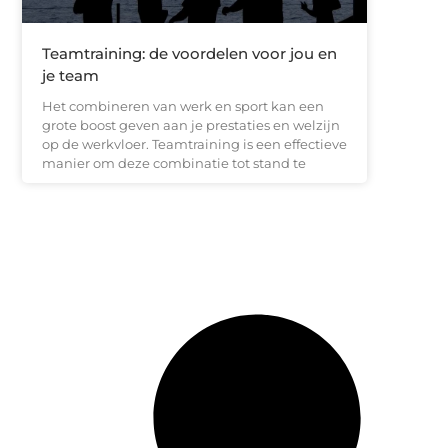
Teamtraining: de voordelen voor jou en
je team
Het combineren van werk en sport kan een
grote boost geven aan je prestaties en welzijn
op de werkvloer. Teamtraining is een effectieve
manier om deze combinatie tot stand te