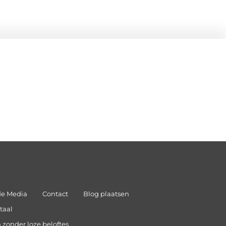
de Media
Contact
Blog plaatsen
taal
 zonder loze beloftes