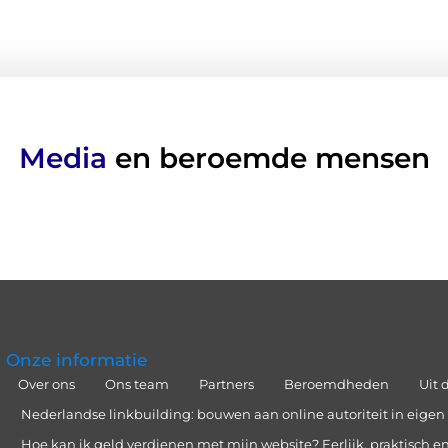
Media
en beroemde mensen
Onze informatie
Over ons
Ons team
Partners
Beroemdheden
Uit 
Nederlandse linkbuilding: bouwen aan online autoriteit in eigen 
Hoe kan ik geld verdienen met mijn website? Eerlijk, praktisch en