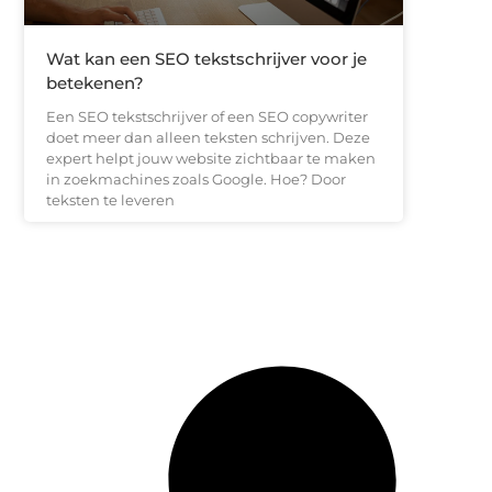
Wat kan een SEO tekstschrijver voor je
betekenen?
Een SEO tekstschrijver of een SEO copywriter
doet meer dan alleen teksten schrijven. Deze
expert helpt jouw website zichtbaar te maken
in zoekmachines zoals Google. Hoe? Door
teksten te leveren