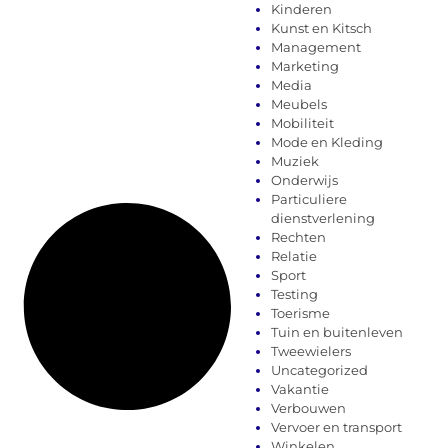
Kinderen
Kunst en Kitsch
Management
Marketing
Media
Meubels
Mobiliteit
Mode en Kleding
Muziek
Onderwijs
Particuliere
dienstverlening
Rechten
Relatie
Sport
Testing
Toerisme
Tuin en buitenleven
Tweewielers
Uncategorized
Vakantie
Verbouwen
Vervoer en transport
Winkelen