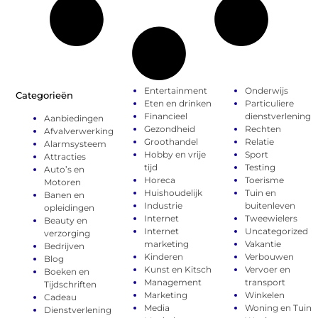
Entertainment
Onderwijs
Categorieën
Eten en drinken
Particuliere
Financieel
dienstverlening
Aanbiedingen
Gezondheid
Rechten
Afvalverwerking
Groothandel
Relatie
Alarmsysteem
Hobby en vrije
Sport
Attracties
tijd
Testing
Auto’s en
Horeca
Toerisme
Motoren
Huishoudelijk
Tuin en
Banen en
Industrie
buitenleven
opleidingen
Internet
Tweewielers
Beauty en
Internet
Uncategorized
verzorging
marketing
Vakantie
Bedrijven
Kinderen
Verbouwen
Blog
Kunst en Kitsch
Vervoer en
Boeken en
Management
transport
Tijdschriften
Marketing
Winkelen
Cadeau
Media
Woning en Tuin
Dienstverlening