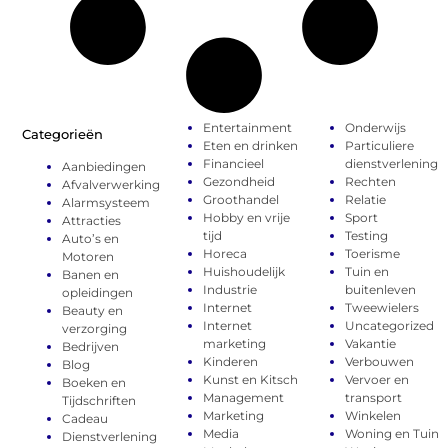
Entertainment
Onderwijs
Categorieën
Eten en drinken
Particuliere
Financieel
dienstverlening
Aanbiedingen
Gezondheid
Rechten
Afvalverwerking
Groothandel
Relatie
Alarmsysteem
Hobby en vrije
Sport
Attracties
tijd
Testing
Auto’s en
Horeca
Toerisme
Motoren
Huishoudelijk
Tuin en
Banen en
Industrie
buitenleven
opleidingen
Internet
Tweewielers
Beauty en
Internet
Uncategorized
verzorging
marketing
Vakantie
Bedrijven
Kinderen
Verbouwen
Blog
Kunst en Kitsch
Vervoer en
Boeken en
Management
transport
Tijdschriften
Marketing
Winkelen
Cadeau
Media
Woning en Tuin
Dienstverlening