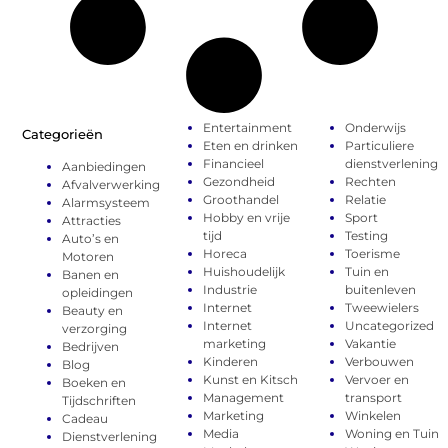
Entertainment
Onderwijs
Categorieën
Eten en drinken
Particuliere
Financieel
dienstverlening
Aanbiedingen
Gezondheid
Rechten
Afvalverwerking
Groothandel
Relatie
Alarmsysteem
Hobby en vrije
Sport
Attracties
tijd
Testing
Auto’s en
Horeca
Toerisme
Motoren
Huishoudelijk
Tuin en
Banen en
Industrie
buitenleven
opleidingen
Internet
Tweewielers
Beauty en
Internet
Uncategorized
verzorging
marketing
Vakantie
Bedrijven
Kinderen
Verbouwen
Blog
Kunst en Kitsch
Vervoer en
Boeken en
Management
transport
Tijdschriften
Marketing
Winkelen
Cadeau
Media
Woning en Tuin
Dienstverlening