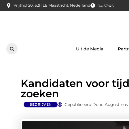
Vrijthof 20, 6211 LE Maastricht, Nederland
04:37:47
Uit de Media
Part
Kandidaten voor tij
zoeken
Gepubliceerd Door: Augustinus
BEDRIJVEN