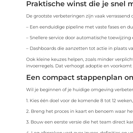
Praktische winst die je snel 
De grootste verbeteringen zijn vaak verrassend 
– Een eenduidige pipeline met vaste fases en dui
– Snellere service door automatische toewijzing e
– Dashboards die aanzetten tot actie in plaats van
Ook kleine keuzes helpen, zoals minder verplich
invoerregels. Dat verhoogt adoptie en voorkomt 
Een compact stappenplan om
Wil je beginnen of je huidige omgeving verbeter
1. Kies één doel voor de komende 8 tot 12 weken,
2. Breng het proces in kaart en benoem waar he
3. Bouw een eerste versie die het team direct ka
4. Leg afspraken vast over invoer, definities en 