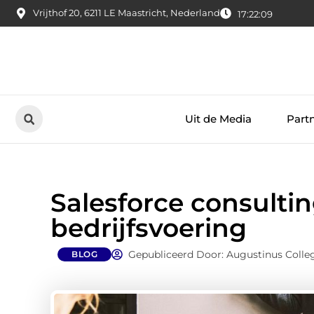
Vrijthof 20, 6211 LE Maastricht, Nederland
17:22:10
Uit de Media
Part
Salesforce consultin
bedrijfsvoering
Gepubliceerd Door: Augustinus Colle
BLOG