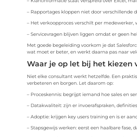
– Klantinformatie staat verspreid over Excel, mai
– Rapportages kloppen niet door verschillende de
– Het verkoopproces verschilt per medewerker, wa
– Servicevragen blijven liggen omdat er geen hel
Met goede begeleiding voorkom je dat Salesforce v
wat moet er beter, en werkt daarna pas naar ve
Waar je op let bij het kiezen
Niet elke consultant werkt hetzelfde. Een prakti
verbeteren en borgen. Let daarom op:
– Proceskennis: begrijpt iemand hoe sales en ser
– Datakwaliteit: zijn er invoerafspraken, definitie
– Adoptie: krijgen key users training en is er aa
– Stapsgewijs werken: eerst een haalbare fase, d