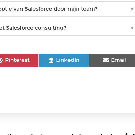
optie van Salesforce door mijn team?
▼
t Salesforce consulting?
▼
Pinterest
LinkedIn
Email