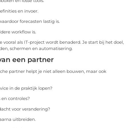
lboxen en losse tools.
finities en invoer.
ardoor forecasten lastig is.
dere workflow is.
ooral als IT-project wordt benaderd. Je start bij het doel,
lden, schermen en automatisering.
 van een partner
sche partner helpt je niet alleen bouwen, maar ook
vice in de praktijk lopen?
s en controles?
ndacht voor verandering?
aarna uitbreiden.