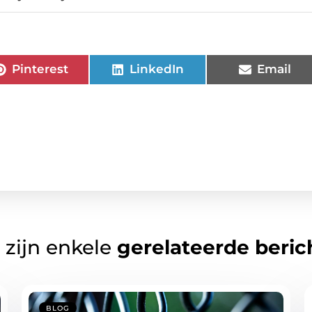
Pinterest
LinkedIn
Email
 zijn enkele
gerelateerde beric
BLOG