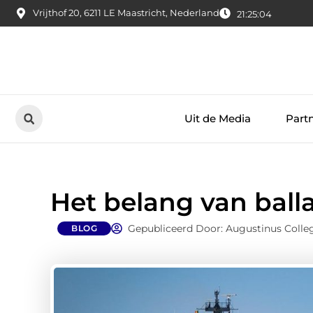
Vrijthof 20, 6211 LE Maastricht, Nederland
21:25:05
Uit de Media
Part
Het belang van ball
Gepubliceerd Door: Augustinus Colle
BLOG