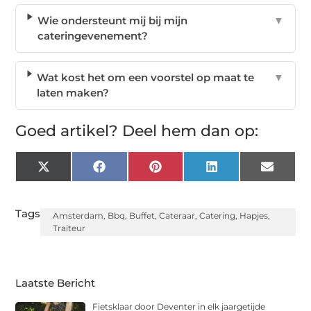
Wie ondersteunt mij bij mijn
▼
cateringevenement?
Wat kost het om een voorstel op maat te
▼
laten maken?
Goed artikel? Deel hem dan op:
X
Facebook
Pinterest
LinkedIn
Email
(Twitter)
Tags:
Amsterdam
,
Bbq
,
Buffet
,
Cateraar
,
Catering
,
Hapjes
,
Traiteur
Laatste Bericht
Fietsklaar door Deventer in elk jaargetijde