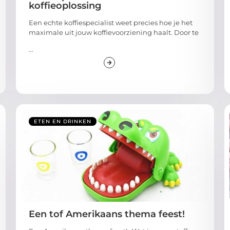
koffieoplossing
Een echte koffiespecialist weet precies hoe je het
maximale uit jouw koffievoorziening haalt. Door te
...
ETEN EN DRINKEN
Een tof Amerikaans thema feest!