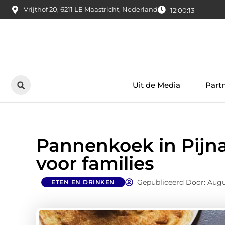
Vrijthof 20, 6211 LE Maastricht, Nederland
12:00:14
Uit de Media
Part
Pannenkoek in Pijna
voor families
Gepubliceerd Door: Augu
ETEN EN DRINKEN