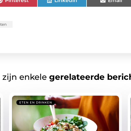
Pinterest
LinkedIn
Email
oten
 zijn enkele
gerelateerde beric
ETEN EN DRINKEN