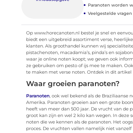
Paranoten worden we
Veelgestelde vragen
Op www.horecanoten.nl bestel je snel en eenvo
biedt een uitgebreid assortiment verse, heerlijk
klanten. Als groothandel kunnen wij specialitei
pistachenoten, macadamia’s, pinda’s en sojabone
waar je online noten koopt; we geven ook inform
ze gebruiken om pesto of ijs mee te maken. Ook 
te maken met verse noten. Ontdek in dit artikel
Waar groeien paranoten?
Paranoten
, ook wel bekend als de Braziliaanse
Amerika. Paranoten groeien aan een grote boom
heeft van meer dan 500 jaar. De vrucht van de pa
groot kan zijn en wel 2 kilo kan wegen. In deze s
noten die we kennen als de paranoten. Het oogst
proces. De vruchten vallen namelijk niet vanze