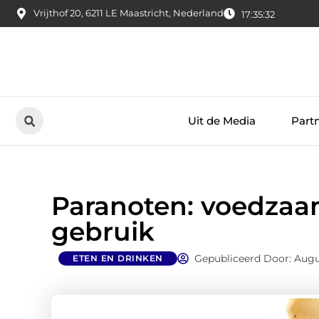
Vrijthof 20, 6211 LE Maastricht, Nederland
17:35:33
Uit de Media
Part
Paranoten: voedzaam
gebruik
Gepubliceerd Door: Augu
ETEN EN DRINKEN