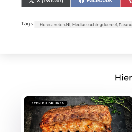
X (Twitter)
Facebook
Tags:
Horecanoten.nl
,
Mediacoachingdooreef
,
Paran
Hier
ETEN EN DRINKEN