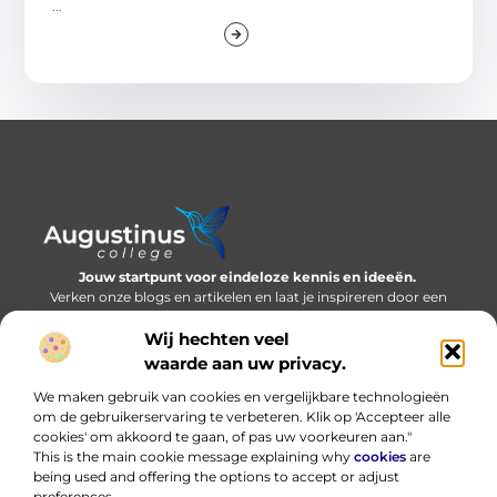
...
Jouw startpunt voor eindeloze kennis en ideeën.
Verken onze blogs en artikelen en laat je inspireren door een
wereld vol inzichten.
Wij hechten veel
Bericht categorie
waarde aan uw privacy.
We maken gebruik van cookies en vergelijkbare technologieën
om de gebruikerservaring te verbeteren. Klik op 'Accepteer alle
cookies' om akkoord te gaan, of pas uw voorkeuren aan."
Onze informatie
This is the main cookie message explaining why
cookies
are
being used and offering the options to accept or adjust
Nederlandse linkbuilding: bouwen aan online autoriteit in eigen taal
Hoe kan ik geld verdienen met mijn website? Eerlijk, praktisch en zonder loze beloftes
preferences.