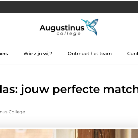
ners
Wie zijn wij?
Ontmoet het team
Cont
as: jouw perfecte matc
nus College