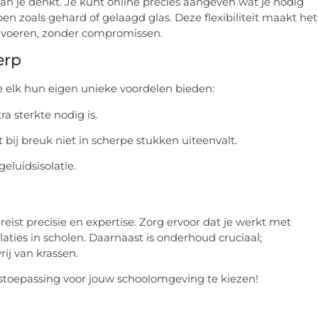
an je denkt. Je kunt online precies aangeven wat je nodig
n zoals gehard of gelaagd glas. Deze flexibiliteit maakt het
e voeren, zonder compromissen.
erp
ie elk hun eigen unieke voordelen bieden:
a sterkte nodig is.
t bij breuk niet in scherpe stukken uiteenvalt.
geluidsisolatie.
ist precisie en expertise. Zorg ervoor dat je werkt met
laties in scholen. Daarnaast is onderhoud cruciaal;
ij van krassen.
astoepassing voor jouw schoolomgeving te kiezen!