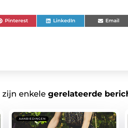
Pinterest
LinkedIn
Email
 zijn enkele
gerelateerde beric
AANBIEDINGEN