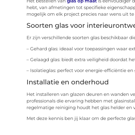
Het bestellen van
glas op maat
is eenvoudiger d
hebt, van afmetingen tot specifieke eigenschappe
mogelijk om elk project precies naar wens uit t
Soorten glas voor interieurontw
Er zijn verschillende soorten glas beschikbaar d
– Gehard glas: ideaal voor toepassingen waar extr
– Gelaagd glas: biedt extra veiligheid doordat he
– Isolatieglas: perfect voor energie-efficiëntie en 
Installatie en onderhoud
Het installeren van glazen deuren en wanden vere
professionals die ervaring hebben met glasinstal
regelmatige reiniging houdt het glas helder en vr
Met deze kennis ben jij klaar om de perfecte gl