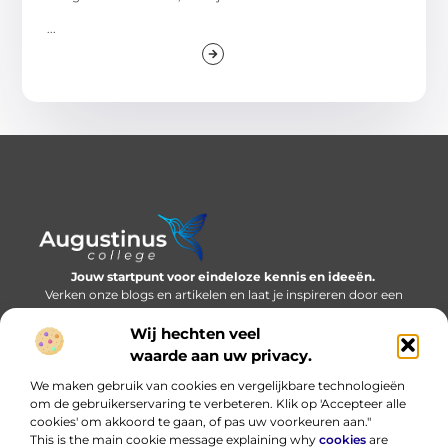
...
Jouw startpunt voor eindeloze kennis en ideeën.
Verken onze blogs en artikelen en laat je inspireren door een
wereld vol inzichten.
Wij hechten veel
Bericht categorie
waarde aan uw privacy.
We maken gebruik van cookies en vergelijkbare technologieën
om de gebruikerservaring te verbeteren. Klik op 'Accepteer alle
cookies' om akkoord te gaan, of pas uw voorkeuren aan."
Onze informatie
This is the main cookie message explaining why
cookies
are