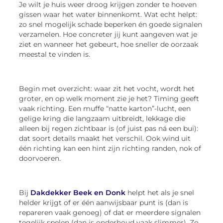
Je wilt je huis weer droog krijgen zonder te hoeven
gissen waar het water binnenkomt. Wat echt helpt:
zo snel mogelijk schade beperken én goede signalen
verzamelen. Hoe concreter jij kunt aangeven wat je
ziet en wanneer het gebeurt, hoe sneller de oorzaak
meestal te vinden is.
Begin met overzicht: waar zit het vocht, wordt het
groter, en op welk moment zie je het? Timing geeft
vaak richting. Een muffe “natte karton”-lucht, een
gelige kring die langzaam uitbreidt, lekkage die
alleen bij regen zichtbaar is (of juist pas ná een bui):
dat soort details maakt het verschil. Ook wind uit
één richting kan een hint zijn richting randen, nok of
doorvoeren.
Bij
Dakdekker Beek en Donk
helpt het als je snel
helder krijgt of er één aanwijsbaar punt is (dan is
repareren vaak genoeg) of dat er meerdere signalen
tegelijk spelen (dan is onderhoud vaak slimmer). Zo