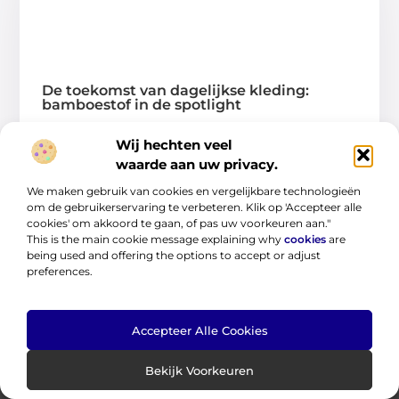
De toekomst van dagelijkse kleding:
bamboestof in de spotlight
Waarom duurzame mode belangrijk is voor studenten Als
Wij hechten veel
student ben je altijd onderweg. Van lessen
waarde aan uw privacy.
...
We maken gebruik van cookies en vergelijkbare technologieën
om de gebruikerservaring te verbeteren. Klik op 'Accepteer alle
cookies' om akkoord te gaan, of pas uw voorkeuren aan."
This is the main cookie message explaining why
cookies
are
being used and offering the options to accept or adjust
preferences.
Accepteer Alle Cookies
Bekijk Voorkeuren