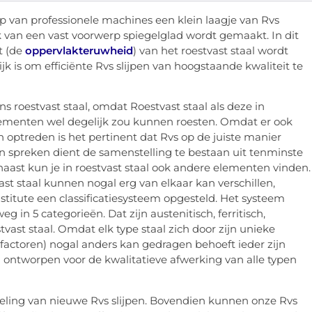
lp van professionele machines een klein laagje van Rvs
van een vast voorwerp spiegelglad wordt gemaakt. In dit
t (de
oppervlakteruwheid
) van het roestvast staal wordt
 is om efficiënte Rvs slijpen van hoogstaande kwaliteit te
ns roestvast staal, omdat Roestvast staal als deze in
ementen wel degelijk zou kunnen roesten. Omdat er ook
 optreden is het pertinent dat Rvs op de juiste manier
n spreken dient de samenstelling te bestaan uit tenminste
arnaast kun je in roestvast staal ook andere elementen vinden.
st staal kunnen nogal erg van elkaar kan verschillen,
titute een classificatiesysteem opgesteld. Het systeem
g in 5 categorieën. Dat zijn austenitisch, ferritisch,
vast staal. Omdat elk type staal zich door zijn unieke
factoren) nogal anders kan gedragen behoeft ieder zijn
 ontworpen voor de kwalitatieve afwerking van alle typen
eling van nieuwe Rvs slijpen. Bovendien kunnen onze Rvs