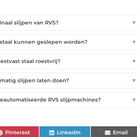
naal slijpen van RVS?
▼
 staal kunnen geslepen worden?
▼
stvast staal roestvrij?
▼
matig slijpen laten doen?
▼
geautomatiseerde RVS slijpmachines?
▼
Pinterest
LinkedIn
Email