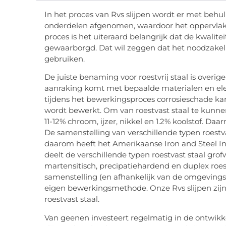
In het proces van Rvs slijpen wordt er met behu
onderdelen afgenomen, waardoor het oppervlak 
proces is het uiteraard belangrijk dat de kwalitei
gewaarborgd. Dat wil zeggen dat het noodzakelijk
gebruiken.
De juiste benaming voor roestvrij staal is overige
aanraking komt met bepaalde materialen en el
tijdens het bewerkingsproces corrosieschade kan
wordt bewerkt. Om van roestvast staal te kunne
11-12% chroom, ijzer, nikkel en 1.2% koolstof. Da
De samenstelling van verschillende typen roestva
daarom heeft het Amerikaanse Iron and Steel Ins
deelt de verschillende typen roestvast staal grofwe
martensitisch, precipatiehardend en duplex roest
samenstelling (en afhankelijk van de omgevings
eigen bewerkingsmethode. Onze Rvs slijpen zijn
roestvast staal.
Van geenen investeert regelmatig in de ontwikk