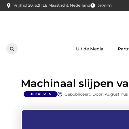
Vrijthof 20, 6211 LE Maastricht, Nederland
21:26:21
Uit de Media
Part
Machinaal slijpen v
Gepubliceerd Door: Augustinus
BEDRIJVEN