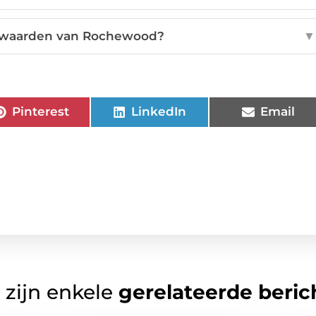
rkwaarden van Rochewood?
▼
Pinterest
LinkedIn
Email
 zijn enkele
gerelateerde beric