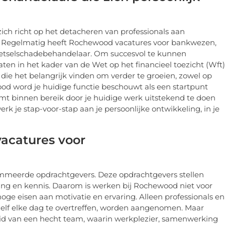
ich richt op het detacheren van professionals aan
en. Regelmatig heeft Rochewood vacatures voor bankwezen,
 letselschadebehandelaar. Om succesvol te kunnen
ficaten in het kader van de Wet op het financieel toezicht (Wft)
e het belangrijk vinden om verder te groeien, zowel op
wood word je huidige functie beschouwt als een startpunt
omt binnen bereik door je huidige werk uitstekend te doen
rk je stap-voor-stap aan je persoonlijke ontwikkeling, in je
vacatures voor
mmeerde opdrachtgevers. Deze opdrachtgevers stellen
aring en kennis. Daarom is werken bij Rochewood niet voor
ge eisen aan motivatie en ervaring. Alleen professionals en
elf elke dag te overtreffen, worden aangenomen. Maar
id van een hecht team, waarin werkplezier, samenwerking