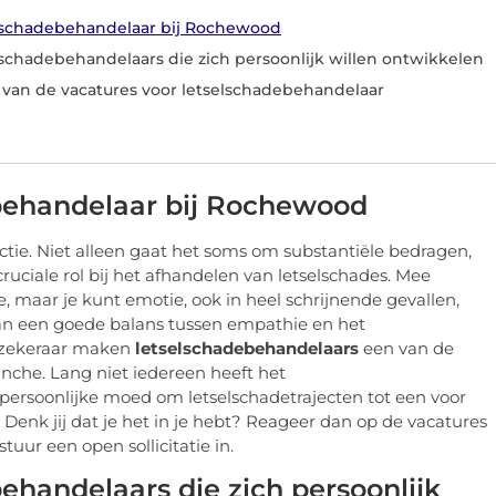
elschadebehandelaar bij Rochewood
lschadebehandelaars die zich persoonlijk willen ontwikkelen
 van de vacatures voor letselschadebehandelaar
behandelaar bij Rochewood
tie. Niet alleen gaat het soms om substantiële bedragen,
ciale rol bij het afhandelen van letselschades. Mee
e, maar je kunt emotie, ook in heel schrijnende gevallen,
van een goede balans tussen empathie en het
rzekeraar maken
letselschadebehandelaars
een van de
che. Lang niet iedereen heeft het
persoonlijke moed om letselschadetrajecten tot een voor
 Denk jij dat je het in je hebt? Reageer dan op de vacatures
uur een open sollicitatie in.
ehandelaars die zich persoonlijk