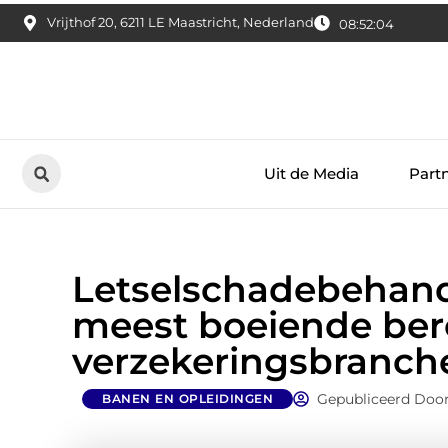
Vrijthof 20, 6211 LE Maastricht, Nederland
08:52:05
Uit de Media
Part
Letselschadebehande
meest boeiende ber
verzekeringsbranch
Gepubliceerd Door
BANEN EN OPLEIDINGEN