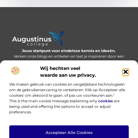
Jouw startpunt voor eindeloze kennis en ideeën.
Verken onze blogs en artikelen en laat je inspireren door een
wereld vol inzichten.
Wij hechten veel
Bericht categorie
waarde aan uw privacy.
We maken gebruik van cookies en vergelijkbare technologieën
om de gebruikerservaring te verbeteren. Klik op 'Accepteer alle
cookies' om akkoord te gaan, of pas uw voorkeuren aan."
Onze informatie
This is the main cookie message explaining why
cookies
are
being used and offering the options to accept or adjust
Nederlandse linkbuilding: bouwen aan online autoriteit in eigen taal
Hoe kan ik geld verdienen met mijn website? Eerlijk, praktisch en zonder loze beloftes
preferences.
Accepteer Alle Cookies
Website index
Cookiebeleid (EU)