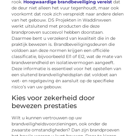
rook.
Hoogwaardige brandbeveiliging vereist
dat
de deur niet alleen het vuur tegenhoudt, maar ook
voorkomt dat rook zich verspreidt naar andere delen
van het gebouw. DS Projekten in Waddinxveen
werkt uitsluitend met producten die deze
brandproeven succesvol hebben doorstaan.
Daarmee bent u verzekerd van kwaliteit die in de
praktijk bewezen is. Brandbeveiligingsdeuren die
voldoen aan deze normen krijgen een officiële
classificatie, bijvoorbeeld EI1 of EI2, wat de mate van
brandwerendheid en isolatievermogen aangeeft.
Deze informatie is essentieel voor het opstellen van
een sluitend brandveiligheidsplan dat voldoet aan
wet- en regelgeving én aansluit op de specifieke
risico’s van uw gebouw.
Kies voor zekerheid door
bewezen prestaties
Wilt u kunnen vertrouwen op uw
brandveiligheidsvoorzieningen, ook onder de
zwaarste omstandigheden? Dan zijn brandproeven
het bewijs waarop u kunt bouwen. Door te kiezen