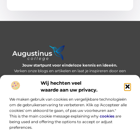
Jouw startpunt voor eindeloze kennis en ideeën.
Verken onze blogs en artikelen en laat je inspireren door een
wereld vol inzichten.
Wij hechten veel
Bericht categorie
waarde aan uw privacy.
We maken gebruik van cookies en vergelijkbare technologieën
om de gebruikerservaring te verbeteren. Klik op 'Accepteer alle
cookies' om akkoord te gaan, of pas uw voorkeuren aan."
Onze informatie
This is the main cookie message explaining why
cookies
are
being used and offering the options to accept or adjust
Nederlandse linkbuilding: bouwen aan online autoriteit in eigen taal
Hoe kan ik geld verdienen met mijn website? Eerlijk, praktisch en zonder loze beloftes
preferences.