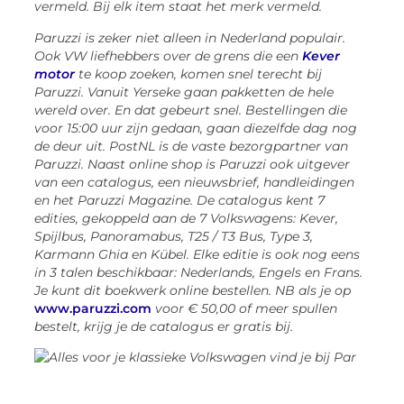
vermeld. Bij elk item staat het merk vermeld.
Paruzzi is zeker niet alleen in Nederland populair.
Ook VW liefhebbers over de grens die een
Kever
motor
te koop
zoeken, komen snel terecht bij
Paruzzi. Vanuit Yerseke gaan pakketten de hele
wereld over. En dat gebeurt snel. Bestellingen die
voor 15:00 uur zijn gedaan, gaan diezelfde dag nog
de deur uit. PostNL is de vaste bezorgpartner van
Paruzzi. Naast online shop is Paruzzi ook uitgever
van een catalogus, een nieuwsbrief, handleidingen
en het Paruzzi Magazine. De catalogus kent 7
edities, gekoppeld aan de 7 Volkswagens: Kever,
Spijlbus, Panoramabus, T25 / T3 Bus, Type 3,
Karmann Ghia en Kübel. Elke editie is ook nog eens
in 3 talen beschikbaar: Nederlands, Engels en Frans.
Je kunt dit boekwerk online bestellen. NB als je op
www.paruzzi.com
voor € 50,00 of meer spullen
bestelt, krijg je de catalogus er gratis bij.