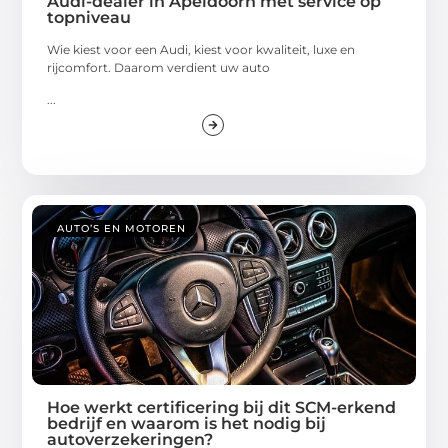
Audi-dealer in Apeldoorn met service op
topniveau
Wie kiest voor een Audi, kiest voor kwaliteit, luxe en
rijcomfort. Daarom verdient uw auto
...
AUTO’S EN MOTOREN
Hoe werkt certificering bij dit SCM-erkend
bedrijf en waarom is het nodig bij
autoverzekeringen?