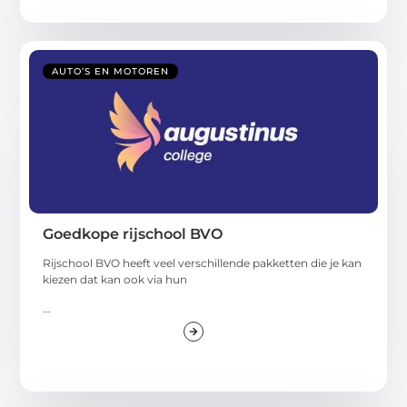
AUTO’S EN MOTOREN
Goedkope rijschool BVO
Rijschool BVO heeft veel verschillende pakketten die je kan
kiezen dat kan ook via hun
...