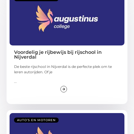
Voordelig je rijbewijs bij rijschool in
Nijverdal
De beste rijschool in Nijverdal is de perfecte plek om te
leren autorijden. Of je
...
AUTO’S EN MOTOREN