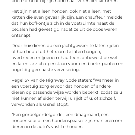
boete omdat hij zijn hond naar voren liet klimmen.
Het zijn niet alleen honden, ook niet alleen, met
katten die even gevaarlijk zijn. Een chauffeur meldde
dat hun bofkontje zich in de voetruimte naast de
pedalen had gevestigd nadat ze uit de doos waren
ontsnapt.
Door huisdieren op een jachtgeweer te laten rijden
of hun hoofd uit het raam te laten hangen,
overtreden miljoenen chauffeurs onbewust de wet
en laten ze zich openstaan voor een boete, punten en
ongeldig gemaakte verzekering.
Regel 57 van de Highway Code staten: “Wanneer in
een voertuig zorg ervoor dat honden of andere
dieren op passende wijze worden beperkt, zodat ze u
niet kunnen afleiden terwijl u rijdt of u, of zichzelf,
verwonden als u snel stopt.
“Een gordelgordelgordel, een draagmand, een
hondenkooi of een hondenspeaker zijn manieren om
dieren in de auto’s vast te houden.