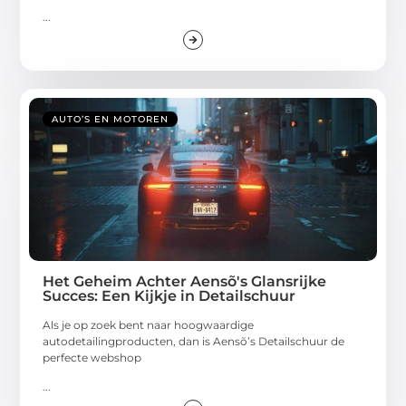
...
AUTO’S EN MOTOREN
Het Geheim Achter Aensõ's Glansrijke
Succes: Een Kijkje in Detailschuur
Als je op zoek bent naar hoogwaardige
autodetailingproducten, dan is Aensõ’s Detailschuur de
perfecte webshop
...