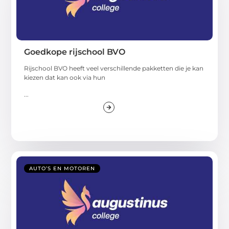
Goedkope rijschool BVO
Rijschool BVO heeft veel verschillende pakketten die je kan
kiezen dat kan ook via hun
...
AUTO’S EN MOTOREN