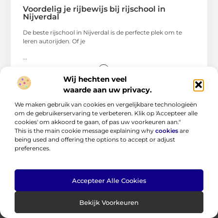
Voordelig je rijbewijs bij rijschool in
Nijverdal
De beste rijschool in Nijverdal is de perfecte plek om te
leren autorijden. Of je
...
Wij hechten veel
waarde aan uw privacy.
We maken gebruik van cookies en vergelijkbare technologieën
om de gebruikerservaring te verbeteren. Klik op 'Accepteer alle
cookies' om akkoord te gaan, of pas uw voorkeuren aan."
This is the main cookie message explaining why
cookies
are
being used and offering the options to accept or adjust
preferences.
Jouw startpunt voor eindeloze kennis en ideeën.
Accepteer Alle Cookies
Verken onze blogs en artikelen en laat je inspireren door een
wereld vol inzichten.
Bekijk Voorkeuren
Bericht categorie