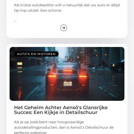
Als trotse autobezitter wilt u natuurlijk dat uw auto er altijd
tip-top uitziet. Een schone
...
AUTO’S EN MOTOREN
Het Geheim Achter Aensõ's Glansrijke
Succes: Een Kijkje in Detailschuur
Als je op zoek bent naar hoogwaardige
autodetailingproducten, dan is Aensõ’s Detailschuur de
perfecte webshop