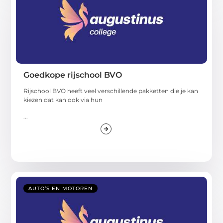
Goedkope rijschool BVO
Rijschool BVO heeft veel verschillende pakketten die je kan
kiezen dat kan ook via hun
...
AUTO’S EN MOTOREN